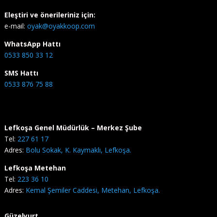
Eleştiri ve önerileriniz için:
e-mail:
oyak@oyakkoop.com
WhatsApp Hattı
0533 850 33 12
SMS Hattı
0533 876 75 88
Lefkoşa Genel Müdürlük – Merkez Şube
Tel:
227 61 17
Adres:
Bolu Sokak, K. Kaymaklı, Lefkoşa.
Lefkoşa Metehan
Tel:
223 36 10
Adres:
Kemal Şemiler Caddesi, Metehan, Lefkoşa.
Güzelyurt