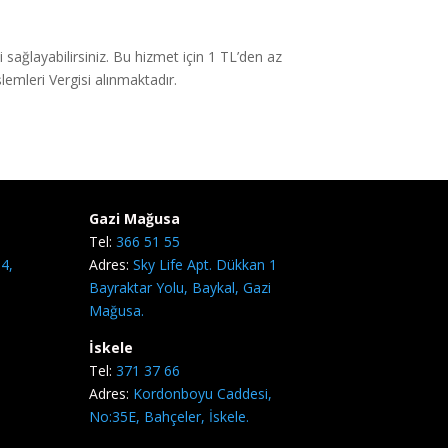
sağlayabilirsiniz. Bu hizmet için 1 TL’den az
emleri Vergisi alınmaktadır.
Gazi Mağusa
Tel:
366 51 55
4,
Adres:
Sky Life Apt. Dükkan 1
Bayraktar Yolu, Baykal, Gazi
Mağusa.
İskele
Tel:
371 37 66
Adres:
Kordonboyu Caddesi,
No:35E, Bahçeler, İskele.