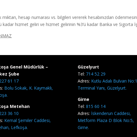
miktarı, hesap numarası vs. bilgileri vererek hesabınızdan ödenmesini 
kadar hizmet geliri ve hizmet gelirinin %3’ü kadar Banka ve Sigorta İşl
INMAZ
koşa Genel Müdürlük –
Güzelyurt
kez Şube
Tel:
714 52 29
227 61 17
Adres:
Kutlu Adalı Bulvarı No:1
s:
Bolu Sokak, K. Kaymaklı,
Terminal Yanı, Güzelyurt.
oşa.
Girne
koşa Metehan
Tel:
815 60 14
223 36 10
Adres:
İskenderun Caddesi,
s:
Kemal Şemiler Caddesi,
Metform Plaza D Blok No:5,
han, Lefkoşa.
Girne.