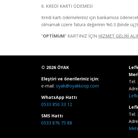
6. KREDİ KARTI ÖDEMESİ
Kredi kartı ödemeleriniz için bankamıza ödenecek 
olmamak üzere fatura değerinin %0.3 (binde üç)’ü 
“
OPTİMUM
” KARTINIZ İÇİN
HİZMET GELİRİ AL
©
2026
ÖYAK
Lef
Mer
Eleştiri ve önerileriniz için:
Tel:
e-mail:
oyak@oyakkoop.com
Adre
Lefk
WhatsApp Hattı
0533 850 33 12
Lef
Tel:
SMS Hattı
Adre
0533 876 75 88
Mete