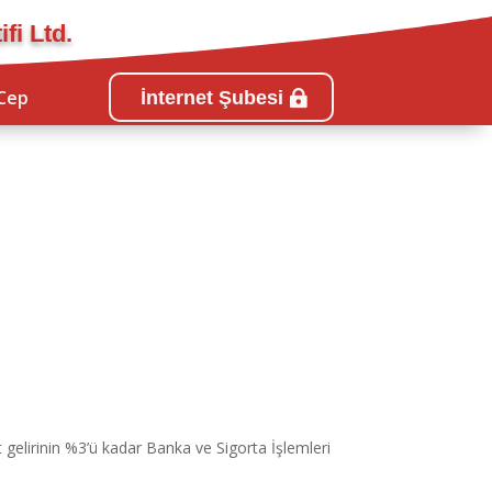
fi Ltd.
Cep
İnternet Şubesi
 gelirinin %3’ü kadar Banka ve Sigorta İşlemleri