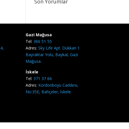
Son Yorumlar
Gazi Mağusa
Tel:
366 51 55
4,
Adres:
Sky Life Apt. Dükkan 1
Bayraktar Yolu, Baykal, Gazi
Mağusa.
İskele
Tel:
371 37 66
Adres:
Kordonboyu Caddesi,
No:35E, Bahçeler, İskele.