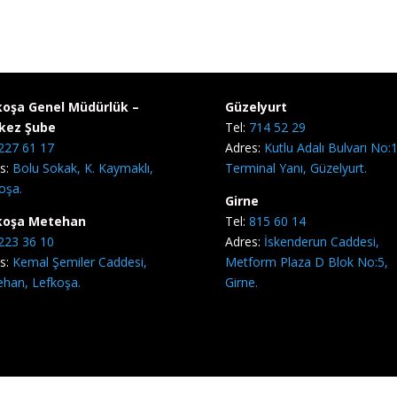
koşa Genel Müdürlük –
Güzelyurt
kez Şube
Tel:
714 52 29
227 61 17
Adres:
Kutlu Adalı Bulvarı No:1
s:
Bolu Sokak, K. Kaymaklı,
Terminal Yanı, Güzelyurt.
oşa.
Girne
koşa Metehan
Tel:
815 60 14
223 36 10
Adres:
İskenderun Caddesi,
s:
Kemal Şemiler Caddesi,
Metform Plaza D Blok No:5,
han, Lefkoşa.
Girne.