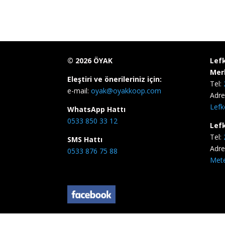
©
2026
ÖYAK
Lef
Mer
Eleştiri ve önerileriniz için:
Tel:
e-mail:
oyak@oyakkoop.com
Adre
Lefk
WhatsApp Hattı
0533 850 33 12
Lef
Tel:
SMS Hattı
Adre
0533 876 75 88
Mete