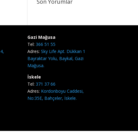
Son Yorumlar
Gazi Mağusa
Tel:
366 51 55
4,
Adres:
Sky Life Apt. Dükkan 1
Bayraktar Yolu, Baykal, Gazi
Mağusa.
İskele
Tel:
371 37 66
Adres:
Kordonboyu Caddesi,
No:35E, Bahçeler, İskele.