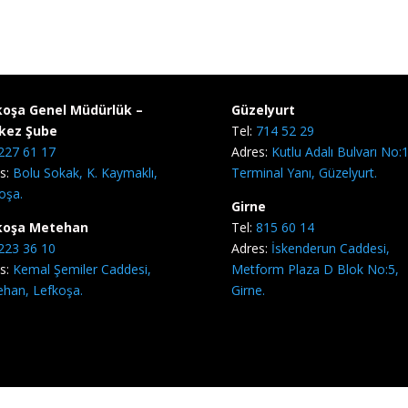
koşa Genel Müdürlük –
Güzelyurt
kez Şube
Tel:
714 52 29
227 61 17
Adres:
Kutlu Adalı Bulvarı No:1
s:
Bolu Sokak, K. Kaymaklı,
Terminal Yanı, Güzelyurt.
oşa.
Girne
koşa Metehan
Tel:
815 60 14
223 36 10
Adres:
İskenderun Caddesi,
s:
Kemal Şemiler Caddesi,
Metform Plaza D Blok No:5,
han, Lefkoşa.
Girne.