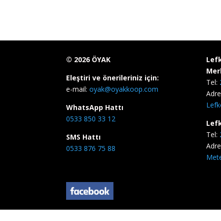
©
2026
ÖYAK
Lef
Mer
Eleştiri ve önerileriniz için:
Tel:
e-mail:
oyak@oyakkoop.com
Adre
Lefk
WhatsApp Hattı
0533 850 33 12
Lef
Tel:
SMS Hattı
Adre
0533 876 75 88
Mete