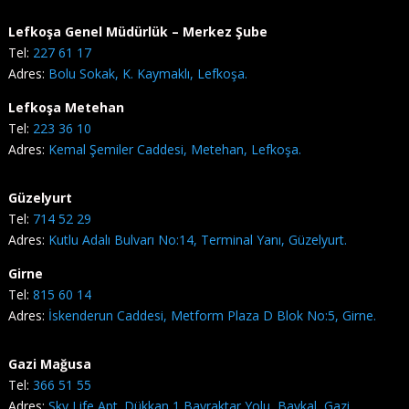
Lefkoşa Genel Müdürlük – Merkez Şube
Tel:
227 61 17
Adres:
Bolu Sokak, K. Kaymaklı, Lefkoşa.
Lefkoşa Metehan
Tel:
223 36 10
Adres:
Kemal Şemiler Caddesi, Metehan, Lefkoşa.
Güzelyurt
Tel:
714 52 29
Adres:
Kutlu Adalı Bulvarı No:14, Terminal Yanı, Güzelyurt.
Girne
Tel:
815 60 14
Adres:
İskenderun Caddesi, Metform Plaza D Blok No:5, Girne.
Gazi Mağusa
Tel:
366 51 55
Adres:
Sky Life Apt. Dükkan 1 Bayraktar Yolu, Baykal, Gazi