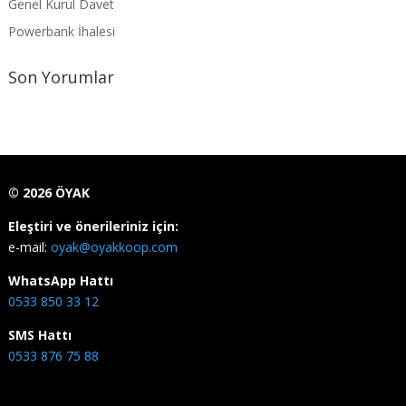
Genel Kurul Davet
Powerbank İhalesi
Son Yorumlar
©
2026
ÖYAK
Eleştiri ve önerileriniz için:
e-mail:
oyak@oyakkoop.com
WhatsApp Hattı
0533 850 33 12
SMS Hattı
0533 876 75 88